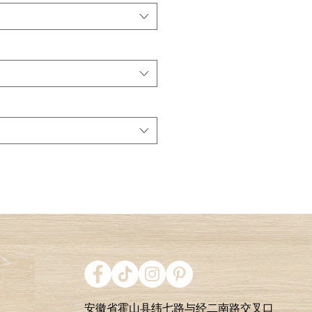
安徽省霍山县纬七路与经二南路交叉口